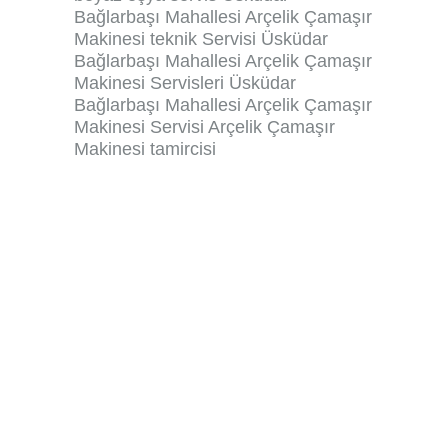
Bağlarbaşı Mahallesi Arçelik Çamaşır
Makinesi teknik Servisi Üsküdar
Bağlarbaşı Mahallesi Arçelik Çamaşır
Makinesi Servisleri Üsküdar
Bağlarbaşı Mahallesi Arçelik Çamaşır
Makinesi Servisi Arçelik Çamaşır
Makinesi tamircisi
üsküdar arçelik servisi,arçelik servis
üsküdar,üsküdar arçelik yetkili
servisi,arçelik üsküdar,arçelik yetkili
servis üsküdar,üsküdar arçelik,arçelik
klima servisi üsküdar,yavuztürk
arçelik beko yetkili servisi,üsküdar
beko servisi,beko servis