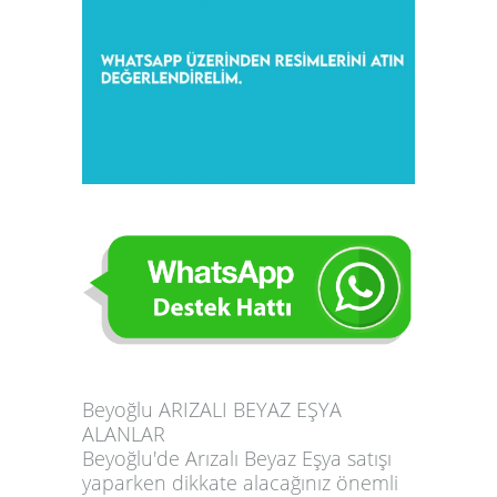
Beyoğlu ARIZALI BEYAZ EŞYA
ALANLAR
Beyoğlu'de Arızalı Beyaz Eşya satışı
yaparken dikkate alacağınız önemli