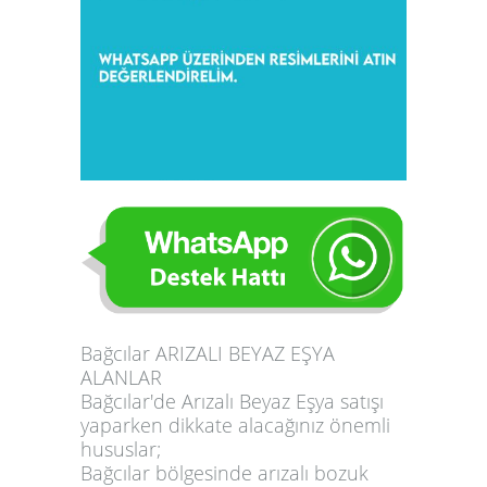
Bağcılar ARIZALI BEYAZ EŞYA
ALANLAR
Bağcılar'de Arızalı Beyaz Eşya satışı
yaparken dikkate alacağınız önemli
hususlar;
Bağcılar bölgesinde arızalı bozuk