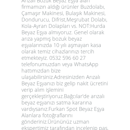
Arızalı Bozuk Beyaz Eşya alan
firmamızın aldığı ürünler Buzdolabı,
Çamaşır Makinesi, Bulaşık Makinesi,
Dondurucu, Difrist,Meşrubat Dolabı,
Kola-Ayran Dolapları vs. NOT:Hurda
Beyaz Eşya almıyoruz. Genel olarak
arıza yapmış bozuk beyaz
eşyalarınızda 10 yılı aşmayan kasa
olarak temiz cihazlarınızı tercih
etmekteyiz. 0532 596 60 27
telefonumuzdan veya WhatsApp
hattımızdan bize
ulaşabilirsiniz.Adresinizden Arızalı
Beyaz Eşyanızı biz gelip nakit ücretini
verip alım işlemini
gerçekleştiriyoruz.Bağcılar'de arızalı
beyaz eşyanızı satma kararına
vardıysanız.Furkan Spot Beyaz Eşya
Alanlara fotoğraflarını
gönderiniz.Ürününüz uzman
ekspertimiz tarafından incelenip pas,