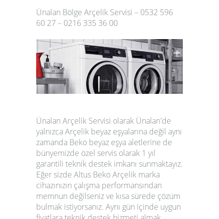
Ünalan Bölge Arçelik Servisi – 0532 596
60 27 – 0216 335 36 00
Ünalan Arçelik Servisi olarak Ünalan'de
yalnızca Arçelik beyaz eşyalarına değil aynı
zamanda Beko beyaz eşya aletlerine de
bünyemizde özel servis olarak 1 yıl
garantili teknik destek imkanı sunmaktayız.
Eğer sizde Altus Beko Arçelik marka
cihazınızın çalışma performansından
memnun değilseniz ve kısa sürede çözüm
bulmak istiyorsanız. Aynı gün içinde uygun
fiyatlara teknik destek hizmeti almak