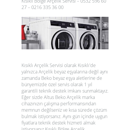
Kısıklı Bölge Arçelik Servisi – 0532 596 60
27 – 0216 335 36 00
Kısıklı Arçelik Servisi olarak Kısıklı'de
yalnızca Arçelik beyaz eşyalarına değil aynı
zamanda Beko beyaz eşya aletlerine de
bünyemizde özel servis olarak 1 yıl
garantili teknik destek imkanı sunmaktayız.
Eğer sizde Altus Beko Arçelik marka
cihazınızın çalışma performansından
memnun değilseniz ve kısa sürede çözüm
bulmak istiyorsanız. Aynı gün içinde uygun
fiyatlara teknik destek hizmeti almak
istiyorsanız Kısıklı Bölge Arçelik